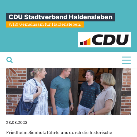
Sie sind hier
»
Sommerfest des MIT und der JU beim Mühlenverein Lindhorst e.V.
CDU Stadtverband Haldensleben
Sommerfest
des
MIT
und
der
JU
WIR! Gemeinsam für Haldensleben.
beim
Mühlenverein
Lindhorst
e.V.
Toggl
23.08.2023
Friedhelm Sienholz führte uns durch die historische